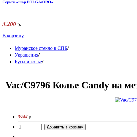
Серьги «шар FOLGA/ORO»
3.200
р.
В корзину
/
Муранское стекло в СПБ
/
Украшения
/
Бусы и колье
Vac/C9796 Колье Candy на ме
3944
р.