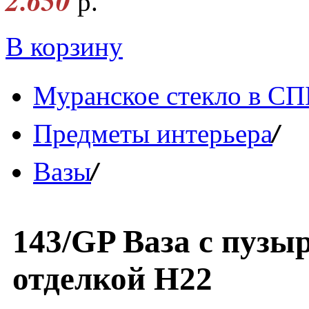
2.650
р.
В корзину
Муранское стекло в СП
/
Предметы интерьера
/
Вазы
143/GP Ваза с пузы
отделкой Н22