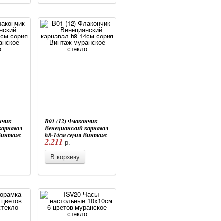
нчик
B01 (12) Флакончик
карнавал
Венецианский карнавал
 Винтаж
h8-14см серия Винтаж
2.211
р.
ло
муранское стекло
В корзину