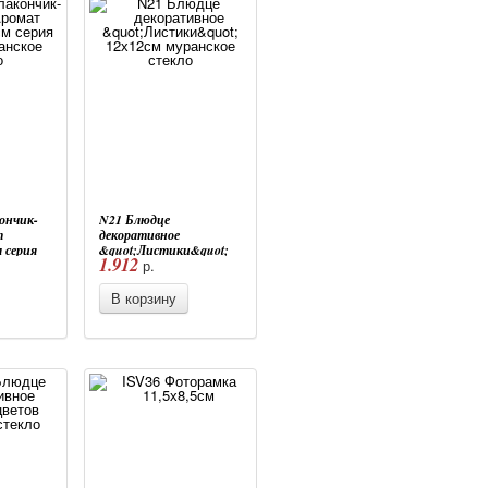
ончик-
N21 Блюдце
т
декоративное
 серия
&quot;Листики&quot;
1.912
р.
ское
12х12см муранское
стекло
В корзину