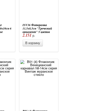
це
ISV36 Фоторамка
0х10см 6
11,5х8,5см "Греческий
ое
орнамент" 5 цветов
2.151
р.
муранское стекло
В корзину
чик
B01 (4) Флакончик