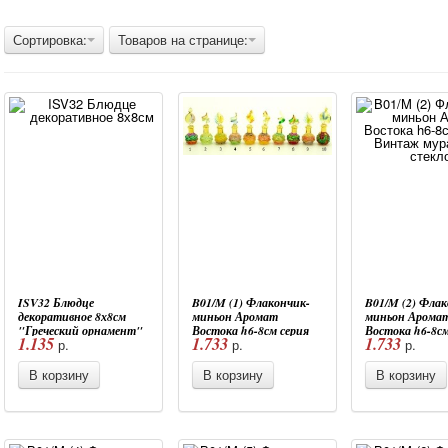
Сортировка:
Товаров на странице:
ISV32 Блюдце
B01/M (1) Флакончик-
B01/M (2) Флак
декоративное 8х8см
миньон Аромат
миньон Арома
"Греческий орнамент"
Востока h6-8см серия
Востока h6-8см
1.135
1.733
1.733
р.
р.
р.
5 цветов муранское
Винтаж муранское
Винтаж муран
стекло
стекло
стекло
В корзину
В корзину
В корзину