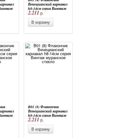
карнавал
Венецианский карнавал
 Винтаж
h8-14см серия Винтаж
2.211
р.
ло
муранское стекло
В корзину
чик
B01 (8) Флакончик
карнавал
Венецианский карнавал
 Винтаж
h8-14см серия Винтаж
2.211
р.
ло
муранское стекло
В корзину