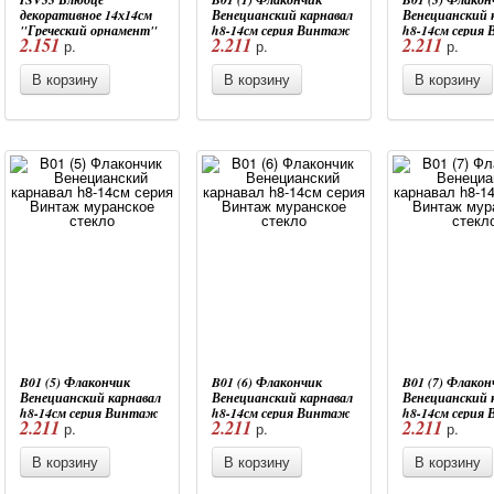
декоративное 14х14см
Венецианский карнавал
Венецианский 
"Греческий орнамент"
h8-14см серия Винтаж
h8-14см серия
2.151
2.211
2.211
р.
р.
р.
5 цветов муранское
муранское стекло
муранское стек
стекло
В корзину
В корзину
В корзину
B01 (5) Флакончик
B01 (6) Флакончик
B01 (7) Флакон
Венецианский карнавал
Венецианский карнавал
Венецианский 
h8-14см серия Винтаж
h8-14см серия Винтаж
h8-14см серия
2.211
2.211
2.211
р.
р.
р.
муранское стекло
муранское стекло
муранское стек
В корзину
В корзину
В корзину