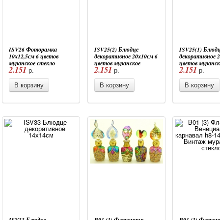
ISV26 Фоторамка
ISV25(2) Блюдце
ISV25(1) Блюд
10х12,5см 6 цветов
декоративное 20х10см 6
декоративное 2
муранское стекло
цветов муранское
цветов муранск
2.151
2.151
2.151
р.
р.
р.
стекло
стекло
В корзину
В корзину
В корзину
ISV33 Блюдце
B01 (1) Флакончик
B01 (3) Флакон