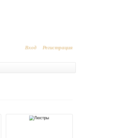
+7 (911) 200-11-27
+7 (911) 265-69-31
info@muranoland.ru
Вход
Регистрация