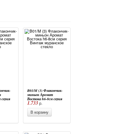
ончик-
B01/M (3) Флакончик-
т
миньон Аромат
 серия
Востока h6-8см серия
1.733
р.
ское
Винтаж муранское
стекло
В корзину