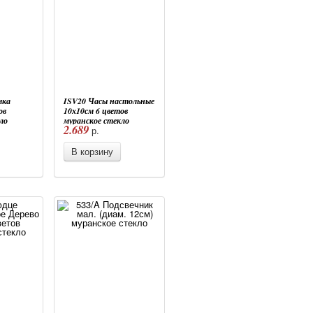
мка
ISV20 Часы настольные
ов
10х10см 6 цветов
ло
муранское стекло
2.689
р.
В корзину