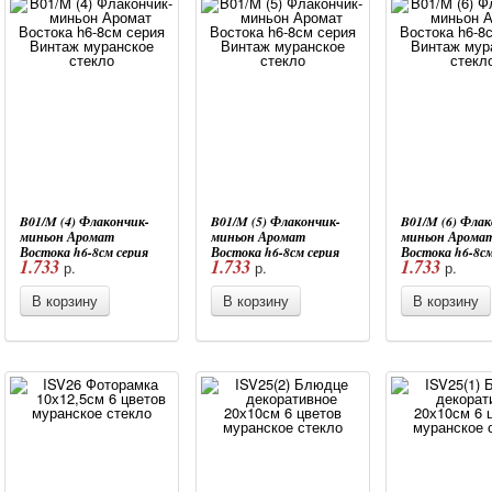
B01/M (4) Флакончик-
B01/M (5) Флакончик-
B01/M (6) Флак
миньон Аромат
миньон Аромат
миньон Арома
Востока h6-8см серия
Востока h6-8см серия
Востока h6-8см
1.733
1.733
1.733
р.
р.
р.
Винтаж муранское
Винтаж муранское
Винтаж муран
стекло
стекло
стекло
В корзину
В корзину
В корзину