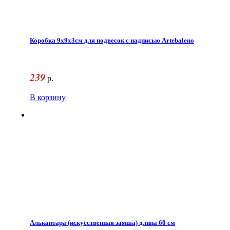
Коробка 9х9х3см для подвесок с надписью Artebaleno
239
р.
В корзину
Алькантара (искусственная замша) длина 60 см