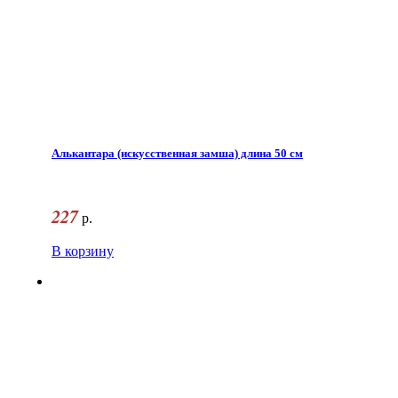
Алькантара (искусственная замша) длина 50 см
227
р.
В корзину