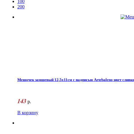
100
200
Мешочек замшевый 12,5х11см с надписью Artebaleno цвет сливки
143
р.
В корзину