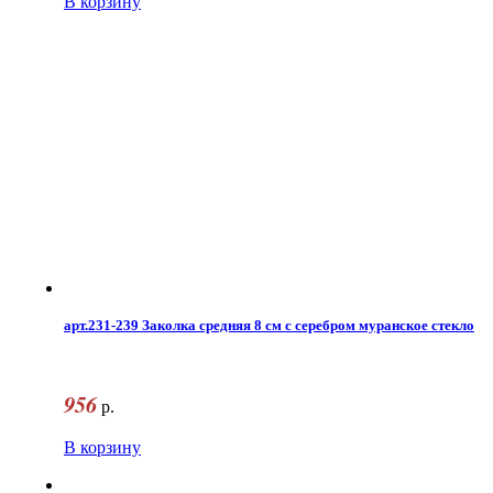
В корзину
арт.231-239 Заколка средняя 8 см с серебром муранское стекло
956
р.
В корзину