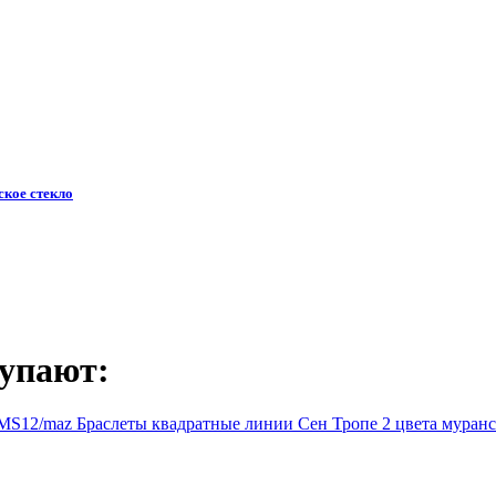
ское стекло
упают: