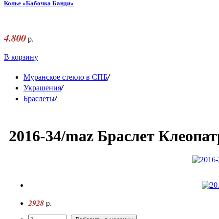
Колье «Бабочка Банди»
4.800
р.
В корзину
/
Муранское стекло в СПБ
/
Украшения
/
Браслеты
2016-34/maz Браслет Клеопат
2928
р.