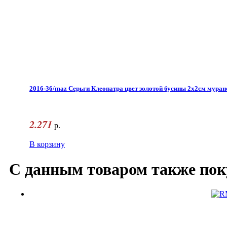
2016-36/maz Серьги Клеопатра цвет золотой бусины 2х2см муран
2.271
р.
В корзину
С данным товаром также пок