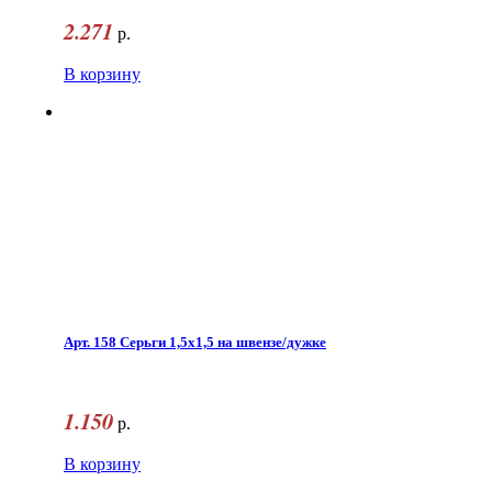
2.271
р.
В корзину
Арт. 158 Серьги 1,5x1,5 на швензе/дужке
1.150
р.
В корзину