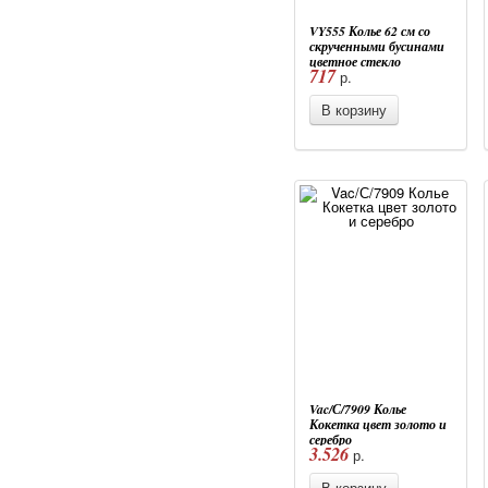
VY555 Колье 62 см со
скрученными бусинами
цветное стекло
717
р.
В корзину
Vac/С/7909 Колье
Кокетка цвет золото и
серебро
3.526
р.
В корзину