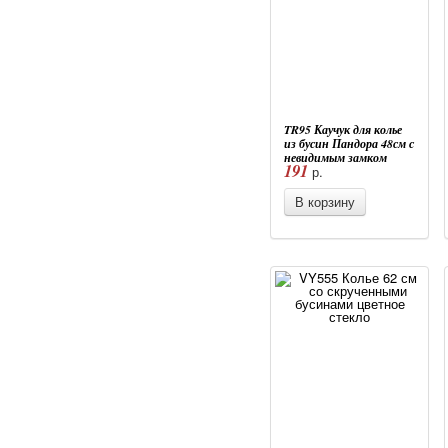
TR95 Каучук для колье
из бусин Пандора 48см с
невидимым замком
191
р.
различные цвета
В корзину