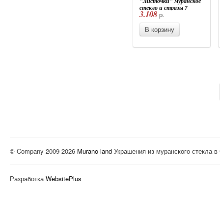
"Листочки" муранское
стекло и стразы 7
3.108
р.
цветов
В корзину
© Company 2009-2026
Murano land
Украшения из муранского стекла в
Разработка
WebsitePlus