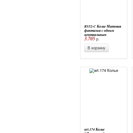
RS52-C Колье Матовая
фантазия с одним
центральным
3.705
р.
элементом, 4 цвета,
муранское стекло
В корзину
art.174 Колье