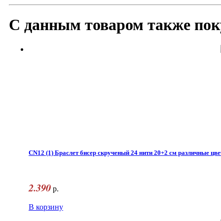
С данным товаром также пок
CN12 (1) Браслет бисер скрученый 24 нити 20+2 см различные цве
2.390
р.
В корзину