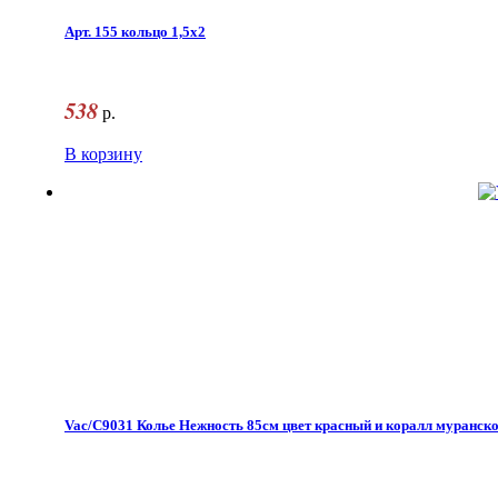
Арт. 155 кольцо 1,5x2
538
р.
В корзину
Vac/С9031 Колье Нежность 85см цвет красный и коралл муранско