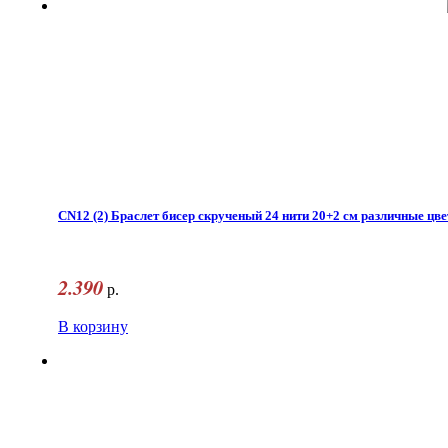
CN12 (2) Браслет бисер скрученый 24 нити 20+2 см различные цве
2.390
р.
В корзину