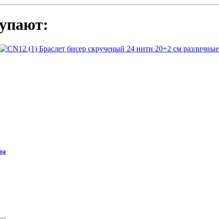
упают:
та