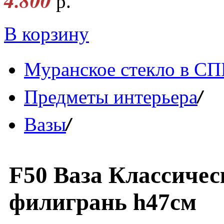
4.800
р.
В корзину
Муранское стекло в СП
/
Предметы интерьера
/
Вазы
F50 Ваза Классичес
филигрань h47см