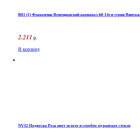
B01 (1) Флакончик Венецианский карнавал h8-14см серия Винтаж
2.211
р.
В корзину
NV32 Подвеска Роза цвет золото и серебро муранское стекло