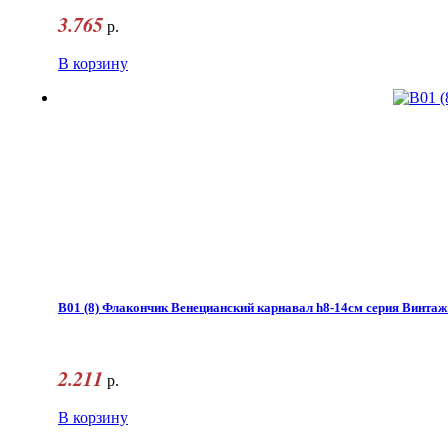
3.765
р.
В корзину
B01 (8) Флакончик Венецианский карнавал h8-14см серия Винтаж
2.211
р.
В корзину