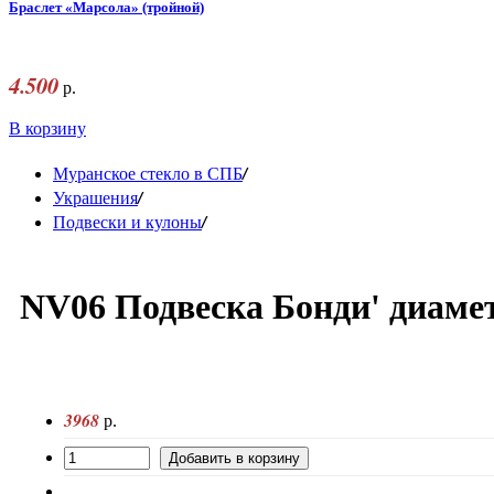
Браслет «Марсола» (тройной)
4.500
р.
В корзину
/
Муранское стекло в СПБ
/
Украшения
/
Подвески и кулоны
NV06 Подвеска Бонди' диамет
3968
р.