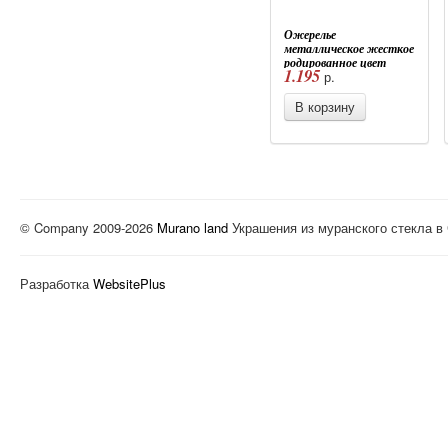
Ожерелье
металлическое жесткое
родированное цвет
1.195
р.
золото
В корзину
© Company 2009-2026
Murano land
Украшения из муранского стекла в
Разработка
WebsitePlus