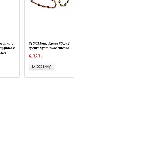
оздики с
S107/11maz Колье 90см 2
нтурином
цвета муранское стекло
ское
9.323
р.
В корзину