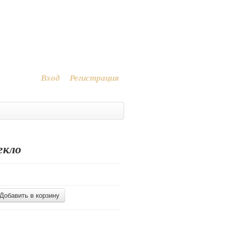
+7 (911) 200-11-27
+7 (911) 265-69-31
info@muranoland.ru
Вход
Регистрация
екло