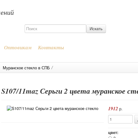
шений
Оптовикам
Контакты
/
Муранское стекло в СПБ
S107/11maz Серьги 2 цвета муранское ст
1912
р.
цвет:
2