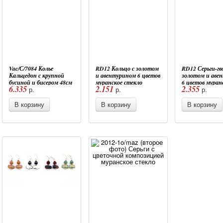
Vac/С/7084 Колье
RD12 Кольцо с золотом
RD12 Серьги-гв
Кальцедон с крупной
и авентурином 6 цветов
золотом и аве
бусиной и бисером 48см
муранское стекло
6 цветов муран
6.335
2.151
2.355
р.
р.
р.
6цветов муранское
стекло
стекло
В корзину
В корзину
В корзину