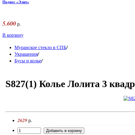
Подвес «Элит»
5.600
р.
В корзину
/
Муранское стекло в СПБ
/
Украшения
/
Бусы и колье
S827(1) Колье Лолита 3 квадр
2629
р.