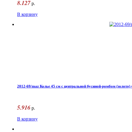
8.127
р.
В корзину
2012-69/maz Колье 45 см с центральной бусиной-ромбом (золото) 
5.916
р.
В корзину