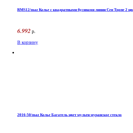
RMS12/maz Колье с квадратными бусинами линии Сен Тропе 2 цв
6.992
р.
В корзину
2016-50/maz Колье Багатель цвет мульти муранское стекло