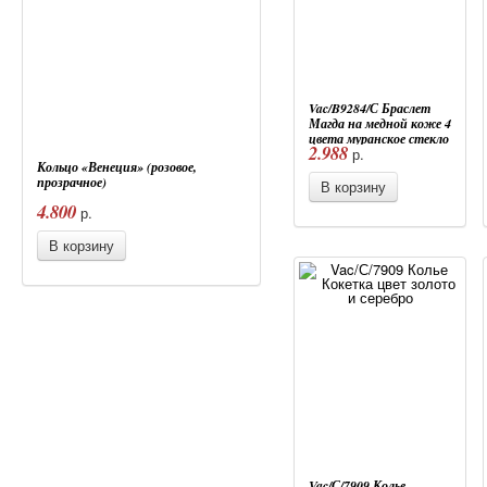
Vac/B9284/С Браслет
Магда на медной коже 4
цвета муранское стекло
2.988
р.
Кольцо «Венеция» (розовое,
прозрачное)
В корзину
4.800
р.
В корзину
Vac/С/7909 Колье