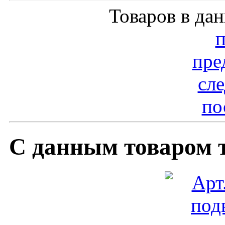
Товаров в да
пре
сл
по
С данным товаром 