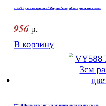
art.63 Кулон на цепочке "Модерн"в коробке муранское стекло
956
р.
В корзину
VY588 Подвеска сердце 3см различные цвета цветное стекло