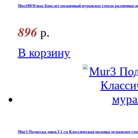
Mos100/8/maz Браслет мозаичный муранское стекло различные ц
896
р.
В корзину
Mur3 Подвеска диам.3,1 см Классическая мозаика муранское сте