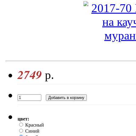
2749
р.
цвет:
Красный
Синий