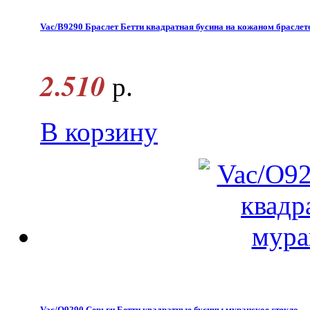
Vac/B9290 Браслет Бетти квадратная бусина на кожаном браслет
2.510
р.
В корзину
Vac/O9290 Серьги Бетти квадратные бусины муранское стекло