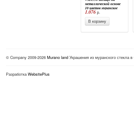
металлической основе
10 цветов муранское
1.076
р.
стекло
В корзину
© Company 2009-2026
Murano land
Украшения из муранского стекла в
Разработка
WebsitePlus