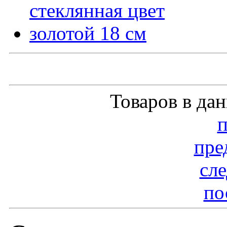
Товаров в да
пре
сл
по