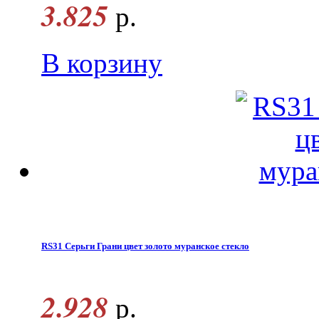
3.825
р.
В корзину
RS31 Серьги Грани цвет золото муранское стекло
2.928
р.