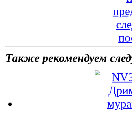
пре
сл
по
Также рекомендуем сле