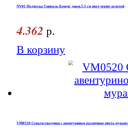
NV01 Подвеска Спираль Бонди' диам.5,5 см цвет черно-золотой
4.362
р.
В корзину
VM0520 Серьги-гвоздики с авентурином различные цвета муранс