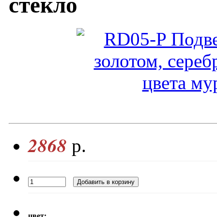
стекло
2868
р.
цвет: