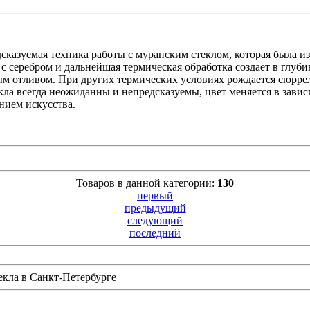
едсказуемая техника работы с муранским стеклом, которая была из
 с серебром и дальнейшая термическая обработка создает в глу
евым отливом. При других термических условиях рождается сюрре
ла всегда неожиданны и непредсказуемы, цвет меняется в зависим
ием искусства.
Товаров в данной категории:
130
первый
предыдущий
следующий
последний
екла в Санкт-Петербурге