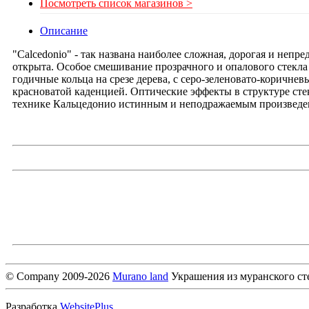
Посмотреть список магазинов >
Описание
"Calcedonio" - так названа наиболее сложная, дорогая и непр
открыта. Особое смешивание прозрачного и опалового стекла
годичные кольца на срезе дерева, с серо-зеленовато-коричн
красноватой каденцией. Оптические эффекты в структуре стек
технике Кальцедонио истинным и неподражаемым произведен
© Company 2009-2026
Murano land
Украшения из муранского ст
Разработка
WebsitePlus