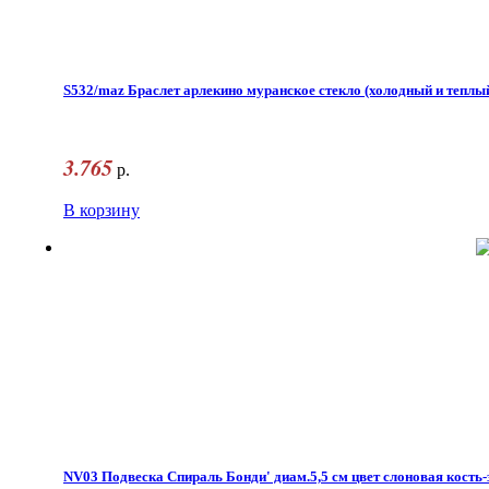
S532/maz Браслет арлекино муранское стекло (холодный и теплый
3.765
р.
В корзину
NV03 Подвеска Спираль Бонди' диам.5,5 см цвет слоновая кость-