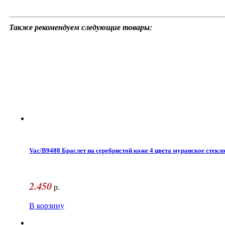
Также рекомендуем следующие товары:
Vac/B9488 Браслет на серебристой коже 4 цвета муранское стекл
2.450
р.
В корзину