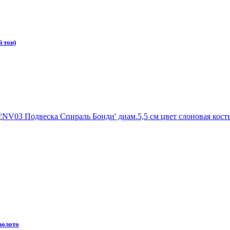
 тон)
золото